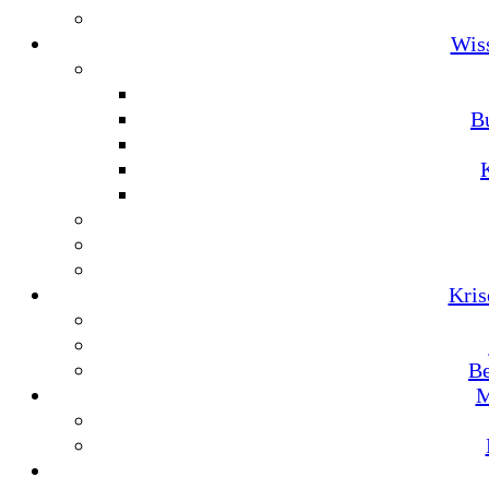
Wis
Bu
Kris
Be
M