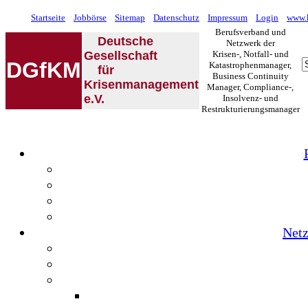
Startseite
Jobbörse
Sitemap
Datenschutz
Impressum
Login
www.k
Berufsverband und
Deutsche
Netzwerk der
Gesellschaft
Krisen-, Notfall- und
DGfKM
Katastrophenmanager,
für
Business Continuity
Krisenmanagement
Manager, Compliance-,
e.V.
Insolvenz- und
Restrukturierungsmanager
Netz