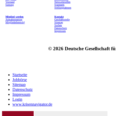
Vorstand
Netzwerktreffen
Satzung
Standards
Stellungnahmen
Mitglied werden
Kontakt
Aufnahmeantrag
Geschäftsstelle
Mitgliederbereich*
Sitemap
Suchen
Datenschutz
Impressum
© 2026 Deutsche Gesellschaft f
Startseite
Jobbörse
Sitemap
Datenschutz
Impressum
Login
www.krisennavigator.de