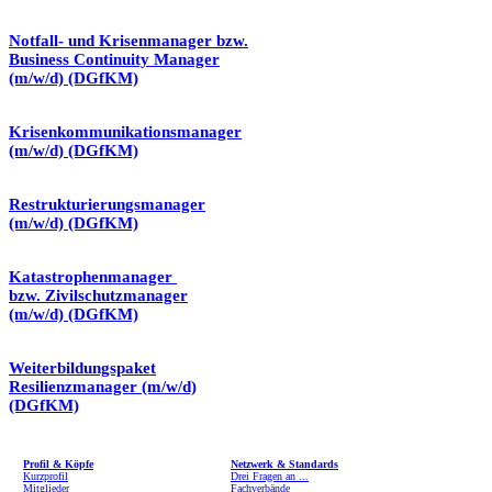
Notfall- und Krisenmanager bzw.
Business Continuity Manager
(m/w/d) (DGfKM)
Krisenkommunikationsmanager
(m/w/d) (DGfKM)
Restrukturierungsmanager
(m/w/d) (DGfKM)
Katastrophenmanager
bzw. Zivilschutzmanager
(m/w/d) (DGfKM)
Weiterbildungspaket
Resilienzmanager (m/w/d)
(DGfKM)
Profil & Köpfe
Netzwerk & Standards
Kurzprofil
Drei Fragen an ...
Mitglieder
Fachverbände