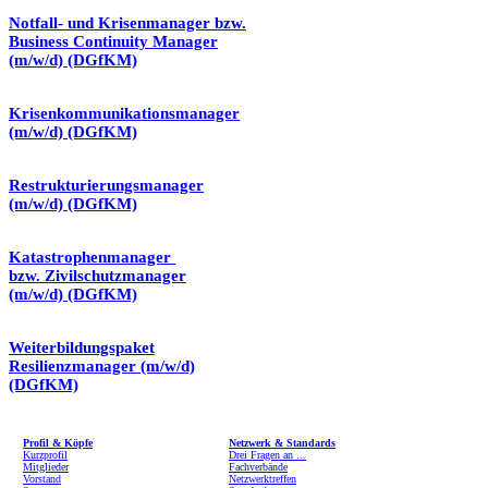
Notfall- und Krisenmanager bzw.
Business Continuity Manager
(m/w/d) (DGfKM)
Krisenkommunikationsmanager
(m/w/d) (DGfKM)
Restrukturierungsmanager
(m/w/d) (DGfKM)
Katastrophenmanager
bzw. Zivilschutzmanager
(m/w/d) (DGfKM)
Weiterbildungspaket
Resilienzmanager (m/w/d)
(DGfKM)
Profil & Köpfe
Netzwerk & Standards
Kurzprofil
Drei Fragen an ...
Mitglieder
Fachverbände
Vorstand
Netzwerktreffen