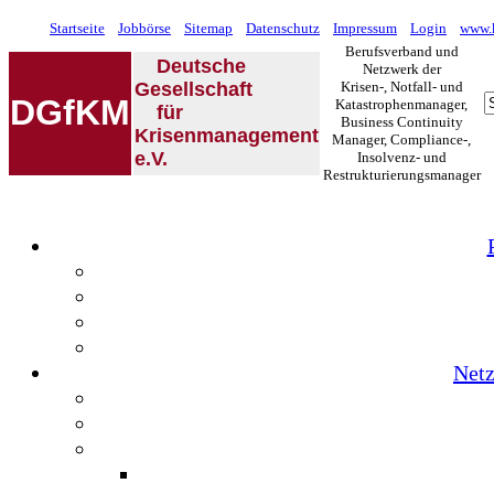
Startseite
Jobbörse
Sitemap
Datenschutz
Impressum
Login
www.k
Berufsverband und
Deutsche
Netzwerk der
Gesellschaft
Krisen-, Notfall- und
DGfKM
Katastrophenmanager,
für
Business Continuity
Krisenmanagement
Manager, Compliance-,
e.V.
Insolvenz- und
Restrukturierungsmanager
Netz