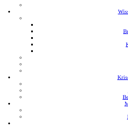
Wis
Bu
Kris
Be
M