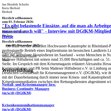
Jan Hendrik Schulte
Kreis Herford
Herford
Herzlich willkommen
zum 01. Februar 2026:
"Es gibt belastende Einsätze, auf die man als Arbeitg
Isabell Korr
muss und auch will" - Interview mit DGfKM-Mitglie
NetAachen GmbH
Aachen
Hesse
Herzlich willkommen
zum 01. November 2025:
Ob Hilfe bei der aktuellen Hochwasser-Katastrophe in Rheinland-Pf
professionelle Betrieb eines Impfzentrums im hessischen Landkreis 
Marcel Lehner
oder der ambulante Hospizdienst im Saarland - wenn Menschen in Not 
Wiener Stadtwerke GmbH
Malteser Hilfsdienst mit seinen rund 35.000 Beschäftigten und ca. 51.
Wien
Stelle. Im Gespräch mit dem Krisenmagazin erläutert Alexandra Hesse
Kommunikation und PR beim Malteser Hilfsdienst e.V. in Limburg un
Weiterbildung
Deutschen Gesellschaft für Krisenmanagement e.V. (DGfKM), wie ih
mit der Dauerbelastung durch immer neue Krisen- und Katastrophenf
Krisenkommunikation zwischen den Rettungsdiensten abgestimmt wi
Notfall- und Krisenmanager bzw.
Business Continuity Manager
(m/w/d) (DGfKM)
Krisenkommunikationsmanager
(m/w/d) (DGfKM)