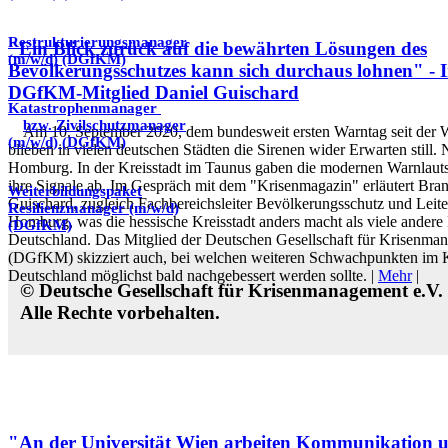
Restrukturierungsmanager
"Ein Blick zurück auf die bewährten Lösungen des
(m/w/d) (DGfKM)
Bevölkerungsschutzes kann sich durchaus lohnen" - I
DGfKM-Mitglied Daniel Guischard
Katastrophenmanager
bzw. Zivilschutzmanager
Am 10. September 2020, dem bundesweit ersten Warntag seit der 
(m/w/d) (DGfKM)
blieben in vielen deutschen Städten die Sirenen wider Erwarten still. 
Homburg. In der Kreisstadt im Taunus gaben die modernen Warnlauts
ihre Signale ab. Im Gespräch mit dem "Krisenmagazin" erläutert Bran
Weiterbildungspaket
Guischard, zugleich Fachbereichsleiter Bevölkerungsschutz und Leit
Resilienzmanager (m/w/d)
Homburg, was die hessische Kreisstadt anders macht als viele ande
(DGfKM)
Deutschland. Das Mitglied der Deutschen Gesellschaft für Krisenma
(DGfKM) skizziert auch, bei welchen weiteren Schwachpunkten im K
Deutschland möglichst bald nachgebessert werden sollte. |
Mehr
|
© Deutsche Gesellschaft für Krisenmanagement e.V
Alle Rechte vorbehalten.
"An der Universität Wien arbeiten Kommunikation u