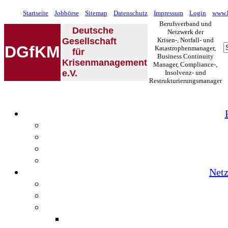
Startseite
Jobbörse
Sitemap
Datenschutz
Impressum
Login
www.k
Berufsverband und
Deutsche
Netzwerk der
Gesellschaft
Krisen-, Notfall- und
DGfKM
Katastrophenmanager,
für
Business Continuity
Krisenmanagement
Manager, Compliance-,
e.V.
Insolvenz- und
Restrukturierungsmanager
Netz