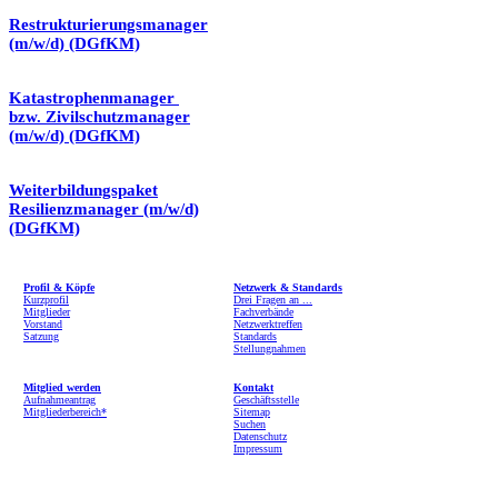
Restrukturierungsmanager
(m/w/d) (DGfKM)
Katastrophenmanager
bzw. Zivilschutzmanager
(m/w/d) (DGfKM)
Weiterbildungspaket
Resilienzmanager (m/w/d)
(DGfKM)
Profil & Köpfe
Netzwerk & Standards
Kurzprofil
Drei Fragen an ...
Mitglieder
Fachverbände
Vorstand
Netzwerktreffen
Satzung
Standards
Stellungnahmen
Mitglied werden
Kontakt
Aufnahmeantrag
Geschäftsstelle
Mitgliederbereich*
Sitemap
Suchen
Datenschutz
Impressum