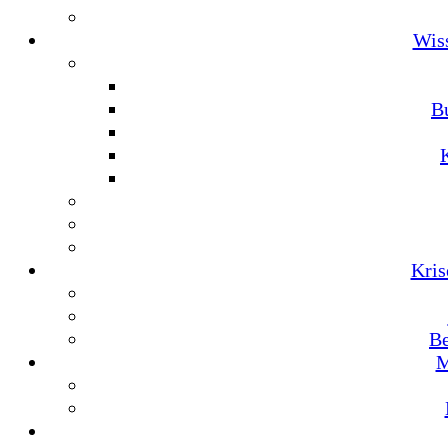
Wis
Bu
Kris
Be
M