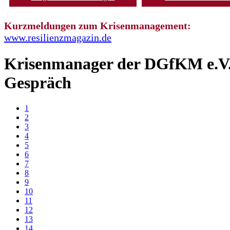
Kurzmeldungen zum Krisenmanagement:
www.resilienzmagazin.de
Krisenmanager der DGfKM e.V
Gespräch
1
2
3
4
5
6
7
8
9
10
11
12
13
14