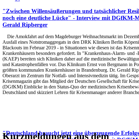
"Zwischen Willensäußerungen und tatsächlicher Resili
noch eine deutliche Lücke" - Interview mit DGfKM-Mi
Gerald Ripberger
Die Amokfahrt auf dem Magdeburger Weihnachtsmarkt im Dezemb
Ausfall eines Notstromaggregats in den DRK Kliniken Berlin Köpen
Blackouts im Februar 2019 - in Situationen wie diesen ist das Krise
Krankenhäusern besonders gefordert. In "Krankenhaus-Alarm- und -
(KAEP) bereiten sich Kliniken daher auf die medizinische Bewältigu
und Katastrophenfällen vor. Das Klinikum Ernst von Bergmann in Pot
größten kommunalen Krankenhäuser in Brandenburg. Dr. Gerald Ripbe
Oberarzt im Zentrum für Notfall- und Intensivmedizin tätig. Im Gesp
Krisenmagazin gibt das Mitglied der Deutschen Gesellschaft für Kri
(DGfKM) Einblicke in den Status-Quo der medizinischen Krisenbewä
Deutschland und skizziert Lehren für Krisenmanager anderer Branch
"Deutschland braucht jetzt eine überzeugende Erfolgs
Kurzmeldungen aus dem