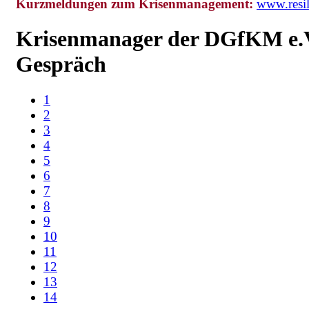
Kurzmeldungen zum Krisenmanagement:
www.resi
Krisenmanager der DGfKM e.
Gespräch
1
2
3
4
5
6
7
8
9
10
11
12
13
14