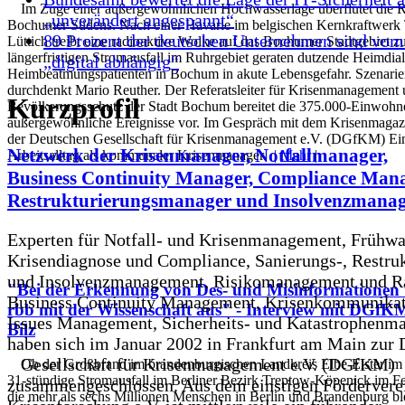
Im Zuge einer außergewöhnlichen Hochwasserlage überflutet die R
„unverändert angespannt“
Bochumer Südens. Nach einer Havarie im belgischen Kernkraftwerk 
89 Prozent der deutschen Unternehmen sind vom
Lüttich treibt eine radioaktive Wolke auf das Bochumer Stadtgebiet z
längerfristigen Stromausfall im Ruhrgebiet geraten dutzende Heimdia
„digital abhängig“
Heimbeatmungspatienten in Bochum in akute Lebensgefahr. Szenarie
durchdenkt Mario Reuther. Der Referatsleiter für Krisenmanagement
Kurzprofil
Bevölkerungsschutz der Stadt Bochum bereitet die 375.000-Einwohne
außergewöhnliche Ereignisse vor. Im Gespräch mit dem Krisenmagazi
der Deutschen Gesellschaft für Krisenmanagement e.V. (DGfKM) Ein
Netzwerk der Krisenmanager, Notfallmanager,
Arbeitsalltag als kommunaler Krisenmanager. |
Mehr
|
Business Continuity Manager, Compliance Mana
Restrukturierungsmanager und Insolvenzmana
Experten für Notfall- und Krisenmanagement, Frühw
Krisendiagnose und Compliance, Sanierungs-, Restruk
und Insolvenzmanagement, Risikomanagement und Ra
"Bei der Erkennung von Des- und Misinformationen t
Business Continuity Management, Krisenkommunikat
rbb mit der Wissenschaft aus" - Interview mit DGfKM
Issues Management, Sicherheits- und Katastrophen
Bilz
haben sich im Januar 2002 in Frankfurt am Main zur
Gesellschaft für Krisenmanagement e.V. (DGfKM)
Ob der Großbrand im brandenburgischen Landkreis Elbe-Elster im 
31-stündige Stromausfall im Berliner Bezirk Treptow-Köpenick im F
zusammengeschlossen. Aus dem einstigen Fördervere
die mehr als sechs Millionen Menschen in Berlin und Brandenburg bl