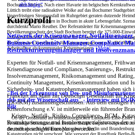
abhängig“
Bochumer Südens. Nach einer Havarie im belgischen Kernkraftwer
Lüttich treibt eine radioaktive Wolke auf das Bochumer Stadtgebiet
längerfristigen Stromausfall im Ruhrgebiet geraten dutzende Heimd
Kurzprofil
Heimbeatmungspatienten in Bochum in akute Lebensgefahr. Szenar
durchdenkt Mario Reuther. Der Referatsleiter für Krisenmanageme
Bevölkerungsschutz der Stadt Bochum bereitet die 375.000-Einwoh
Netzwerk der Krisenmanager, Notfallmanager,
außergewöhnliche Ereignisse vor. Im Gespräch mit dem Krisenmaga
Business Continuity Manager, Compliance Ma
der Deutschen Gesellschaft für Krisenmanagement e.V. (DGfKM) E
Arbeitsalltag als kommunaler Krisenmanager. |
Mehr
|
Restrukturierungsmanager und Insolvenzman
Experten für Notfall- und Krisenmanagement, Frühwar
Krisendiagnose und Compliance, Sanierungs-, Restrukt
Insolvenzmanagement, Risikomanagement und Rating,
Continuity Management, Krisenkommunikation und I
Sicherheits- und Katastrophenmanagement haben sich 
"Bei der Erkennung von Des- und Misinformationen
Frankfurt am Main zur Deutschen Gesellschaft für Kri
rbb mit der Wissenschaft aus" - Interview mit DGf
(DGfKM) zusammengeschlossen. Aus dem einstigen Fö
Bilz
Krisenforschung e.V. ist mittlerweile ein führender Br
Krisen-, Notfall-, Risiko-, Compliance-, BCM-, Katas
Ob der Großbrand im brandenburgischen Landkreis Elbe-Elster i
Restrukturierungs- und Insolvenzspezialisten aus den v
31-stündige Stromausfall im Berliner Bezirk Treptow-Köpenick im
deutschsprachigen Europas geworden.
die mehr als sechs Millionen Menschen in Berlin und Brandenburg
Katastrophen nicht verschont. Wie versorgt der Rundfunk Berlin-B