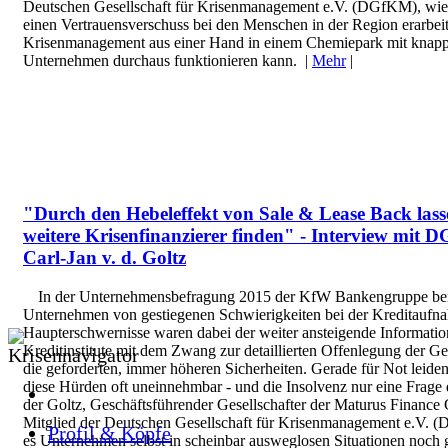
Deutschen Gesellschaft für Krisenmanagement e.V. (DGfKM), wie
einen Vertrauensverschuss bei den Menschen in der Region erarbei
Krisenmanagement aus einer Hand in einem Chemiepark mit knap
Unternehmen durchaus funktionieren kann. |
Mehr
|
"Durch den Hebeleffekt von Sale & Lease Back lasse
weitere Krisenfinanzierer finden" - Interview mit 
Carl-Jan v. d. Goltz
In der Unternehmensbefragung 2015 der KfW Bankengruppe beri
Unternehmen von gestiegenen Schwierigkeiten bei der Kreditaufn
Haupterschwernisse waren dabei der weiter ansteigende Informatio
Kreditinstitute mit dem Zwang zur detaillierten Offenlegung der Ge
die geforderten, immer höheren Sicherheiten. Gerade für Not leid
diese Hürden oft uneinnehmbar - und die Insolvenz nur eine Frage 
der Goltz, Geschäftsführender Gesellschafter der Maturus Finan
Mitglied der Deutschen Gesellschaft für Krisenmanagement e.V. (
Profil & Köpfe
es Unternehmen selbst in scheinbar ausweglosen Situationen noch ge