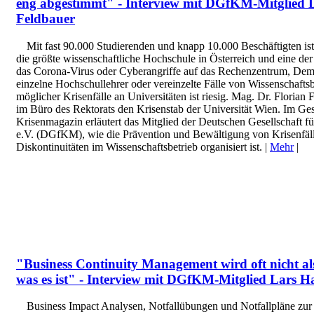
eng abgestimmt" - Interview mit DGfKM-Mitglied D
Feldbauer
Mit fast 90.000 Studierenden und knapp 10.000 Beschäftigten ist
die größte wissenschaftliche Hochschule in Österreich und eine de
das Corona-Virus oder Cyberangriffe auf das Rechenzentrum, Dem
einzelne Hochschullehrer oder vereinzelte Fälle von Wissenschafts
möglicher Krisenfälle an Universitäten ist riesig. Mag. Dr. Florian 
im Büro des Rektorats den Krisenstab der Universität Wien. Im Ge
Krisenmagazin erläutert das Mitglied der Deutschen Gesellschaft 
e.V. (DGfKM), wie die Prävention und Bewältigung von Krisenfäl
Diskontinuitäten im Wissenschaftsbetrieb organisiert ist. |
Mehr
|
"Business Continuity Management wird oft nicht al
was es ist" - Interview mit DGfKM-Mitglied Lars H
Business Impact Analysen, Notfallübungen und Notfallpläne zu