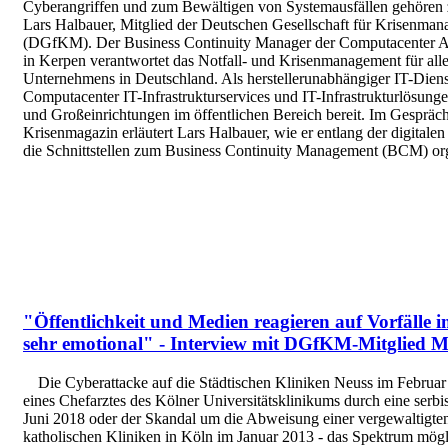
Cyberangriffen und zum Bewältigen von Systemausfällen gehören 
Lars Halbauer, Mitglied der Deutschen Gesellschaft für Krisenman
(DGfKM). Der Business Continuity Manager der Computacenter 
in Kerpen verantwortet das Notfall- und Krisenmanagement für alle
Unternehmens in Deutschland. Als herstellerunabhängiger IT-Dienstle
Computacenter IT-Infrastrukturservices und IT-Infrastrukturlösun
und Großeinrichtungen im öffentlichen Bereich bereit. Im Gespräc
Krisenmagazin erläutert Lars Halbauer, wie er entlang der digitale
die Schnittstellen zum Business Continuity Management (BCM) orga
"Öffentlichkeit und Medien reagieren auf Vorfälle
sehr emotional" - Interview mit DGfKM-Mitglied 
Die Cyberattacke auf die Städtischen Kliniken Neuss im Februa
eines Chefarztes des Kölner Universitätsklinikums durch eine serb
Juni 2018 oder der Skandal um die Abweisung einer vergewaltigten
katholischen Kliniken in Köln im Januar 2013 - das Spektrum mögli