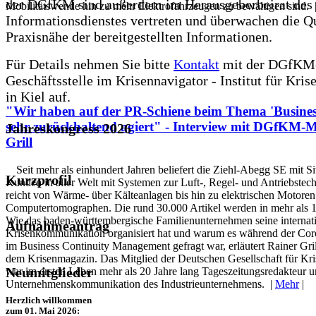
der DGfKM sind außerdem im Herausgeberbeirat des
Mobilitätswende hin zu mehr Elektrofahrzeugen zu bewältigen sind. 
Informationsdienstes vertreten und überwachen die Qu
Praxisnähe der bereitgestellten Informationen.
Für Details nehmen Sie bitte
Kontakt
mit der DGfKM
Geschäftsstelle im Krisennavigator - Institut für Kri
in Kiel auf.
"Wir haben auf der PR-Schiene beim Thema 'Busines
sehr zurückhaltend agiert" - Interview mit DGfKM-M
Jahreskongress 2026
Grill
Seit mehr als einhundert Jahren beliefert die Ziehl-Abegg SE mit S
Kurzprofil
Kunden in aller Welt mit Systemen zur Luft-, Regel- und Antriebste
reicht von Wärme- über Kälteanlagen bis hin zu elektrischen Motore
Computertomographen. Die rund 30.000 Artikel werden in mehr als 1
Wie das baden-württembergische Familienunternehmen seine internat
Aufnahmeantrag
Krisenkommunikation organisiert hat und warum es während der Co
im Business Continuity Management gefragt war, erläutert Rainer Gri
dem Krisenmagazin. Das Mitglied der Deutschen Gesellschaft für K
Neumitglieder
war im ersten Leben mehr als 20 Jahre lang Tageszeitungsredakteur und
Unternehmenskommunikation des Industrieunternehmens. |
Mehr
|
Herzlich willkommen
zum 01. Mai 2026: