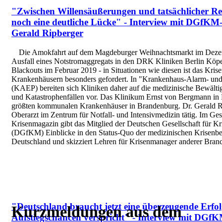
"Zwischen Willensäußerungen und tatsächlicher Resi
noch eine deutliche Lücke" - Interview mit DGfKM-
Gerald Ripberger
Die Amokfahrt auf dem Magdeburger Weihnachtsmarkt im Deze
Ausfall eines Notstromaggregats in den DRK Kliniken Berlin Köp
Blackouts im Februar 2019 - in Situationen wie diesen ist das Kri
Krankenhäusern besonders gefordert. In "Krankenhaus-Alarm- und
(KAEP) bereiten sich Kliniken daher auf die medizinische Bewält
und Katastrophenfällen vor. Das Klinikum Ernst von Bergmann in P
größten kommunalen Krankenhäuser in Brandenburg. Dr. Gerald Rip
Oberarzt im Zentrum für Notfall- und Intensivmedizin tätig. Im Ge
Krisenmagazin gibt das Mitglied der Deutschen Gesellschaft für 
(DGfKM) Einblicke in den Status-Quo der medizinischen Krisenbe
Deutschland und skizziert Lehren für Krisenmanager anderer Bran
"Deutschland braucht jetzt eine überzeugende Erfolg
Kurzmeldungen aus dem
Aufstiegschancen verspricht" - Interview mit DGfK