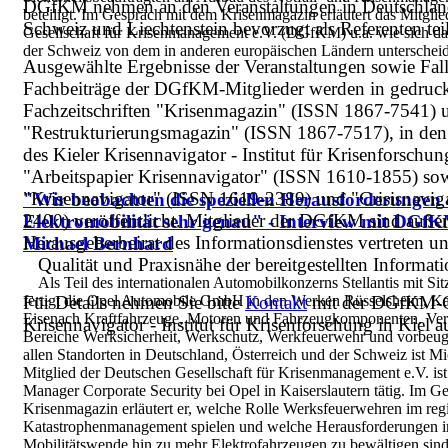
DGfKM nehmen an den Veranstaltungen in Deutschland,
beteiligt. Im Gespräch mit dem Krisenmagazin erläutert das Mitgli
Schweiz und Liechtenstein bevorzugt als Referenten teil
Gesellschaft für Krisenmanagement e.V. (DGfKM) u.a. wie sich da
der Schweiz von dem in anderen europäischen Ländern unterscheid
Ausgewählte Ergebnisse der Veranstaltungen sowie Fal
Fachbeiträge der DGfKM-Mitglieder werden in gedruck
Fachzeitschriften "Krisenmagazin" (ISSN 1867-7541) 
"Restrukturierungsmagazin" (ISSN 1867-7517), in d
des Kieler Krisennavigator - Institut für Krisenforschung
"Arbeitspapier Krisennavigator" (ISSN 1610-1855) so
"Krisennavigator" (ISSN 1619-2389) und "Crisisnavig
"Wir beobachten die speziellen Herausforderungen 
2400) veröffentlicht. Mitglieder der DGfKM sind auß
Elektromobilität sehr genau" - Interview mit DGf
Herausgeberbeirat des Informationsdienstes vertreten 
Michael Bernhard
Qualität und Praxisnähe der bereitgestellten Informat
Als Teil des internationalen Automobilkonzerns Stellantis mit Si
fertigt die Opel Automobile GmbH in den Werken Rüsselsheim, Kai
Für Details nehmen Sie bitte
Kontakt
mit der DGfKM-Ge
Eisenach Kraftfahrzeuge, Motoren und Fahrzeugkomponenten. Vera
Krisennavigator - Institut für Krisenforschung in Kiel a
Bereiche Werksicherheit, Werkschutz, Werkfeuerwehr und vorbeu
allen Standorten in Deutschland, Österreich und der Schweiz ist M
Mitglied der Deutschen Gesellschaft für Krisenmanagement e.V. ist 
Manager Corporate Security bei Opel in Kaiserslautern tätig. Im G
Krisenmagazin erläutert er, welche Rolle Werksfeuerwehren im reg
Katastrophenmanagement spielen und welche Herausforderungen 
Mobilitätswende hin zu mehr Elektrofahrzeugen zu bewältigen sin